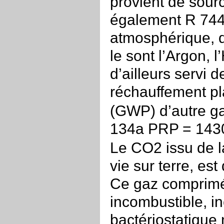
provient de sour
également R 744 
atmosphérique, d
le sont l’Argon, 
d’ailleurs servi d
réchauffement pl
(GWP) d’autre 
134a PRP = 143
Le CO2 issu de la
vie sur terre, es
Ce gaz comprimé 
incombustible, in
bactériostatique 