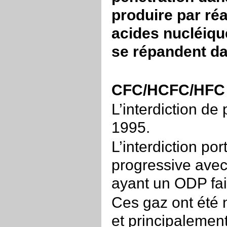
produire par ré
acides nucléiqu
se répandent d
CFC/HCFC/HFC
L’interdiction d
1995.
L’interdiction po
progressive ave
ayant un ODP fai
Ces gaz ont été
et principalemen