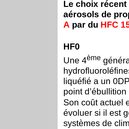
Le choix récent 
aérosols de pro
A
par du
HFC 1
HF0
ème
Une 4
générat
hydrofluoroléfin
liquéfié a un 0D
point d’ébullitio
Son coût actuel e
évoluer si il est
systèmes de clim