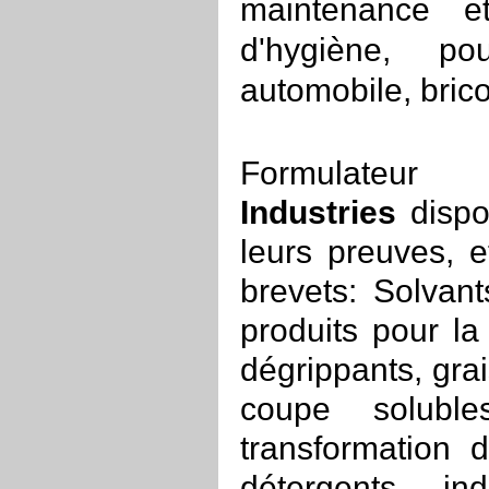
maintenance et
d'hygiène, pou
automobile, bricol
Formula
Industries
dispo
leurs preuves, e
brevets: Solvants
produits pour la 
dégrippants, gra
coupe soluble
transformation 
détergents in